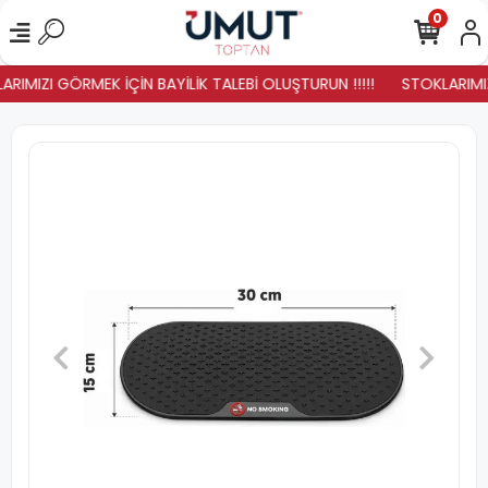
0
RIMIZI GÖRMEK İÇİN BAYİLİK TALEBİ OLUŞTURUN !!!!!
STOKLARIMIZ 