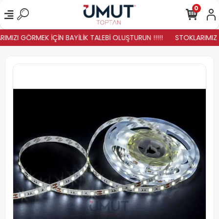
0
IMIZI GÖRMEK İÇİN BAYİLİK TALEBİ OLUŞTURUN !!!!!
STOKLARIMIZ YE