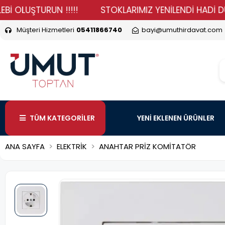
UŞTURUN !!!!!
STOKLARIMIZ YENİLENDİ HADİ DURMA VE
Müşteri Hizmetleri
05411866740
bayi@umuthirdavat.com
TÜM KATEGORİLER
YENİ EKLENEN ÜRÜNLER
ANA SAYFA
ELEKTRİK
ANAHTAR PRİZ KOMİTATÖR