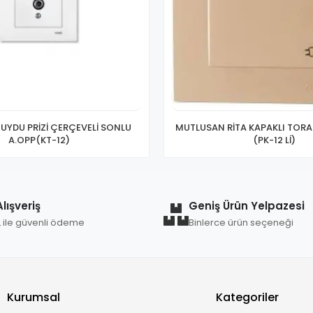
 UYDU PRİZİ ÇERÇEVELİ SONLU
MUTLUSAN RİTA KAPAKLI TORAK
A.OPP(KT-12)
(PK-12 Lİ)
lışveriş
Geniş Ürün Yelpazesi
L ile güvenli ödeme
Binlerce ürün seçeneği
Kurumsal
Kategoriler