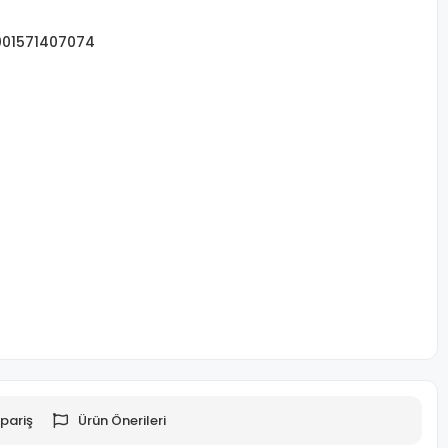
001571407074
pariş
Ürün Önerileri