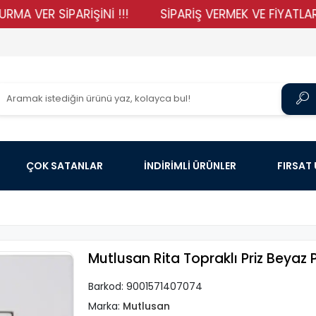
R SİPARİŞİNİ !!!
SİPARİŞ VERMEK VE FİYATLARIMIZI 
ÇOK SATANLAR
İNDİRİMLİ ÜRÜNLER
FIRSAT
Mutlusan Rita Topraklı Priz Beyaz P
Barkod:
9001571407074
Marka:
Mutlusan