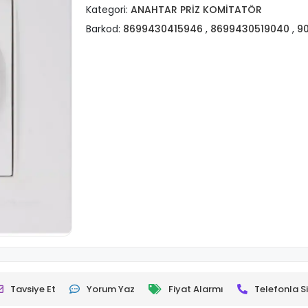
Kategori:
ANAHTAR PRİZ KOMİTATÖR
Barkod:
8699430415946
,
8699430519040
,
9
Tavsiye Et
Yorum Yaz
Fiyat Alarmı
Telefonla Si