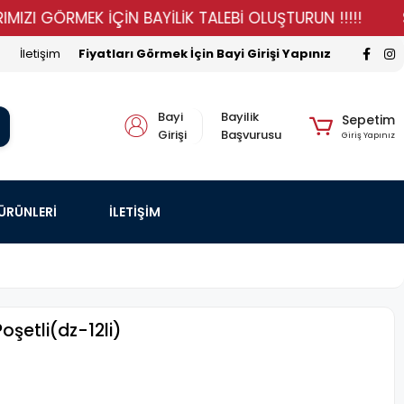
GÖRMEK İÇİN BAYİLİK TALEBİ OLUŞTURUN !!!!!
STOKLA
İletişim
Fiyatları Görmek İçin Bayi Girişi Yapınız
Bayi
Bayilik
Sepetim
Girişi
Başvurusu
Giriş Yapınız
 ÜRÜNLERİ
İLETİŞİM
oşetli(dz-12li)