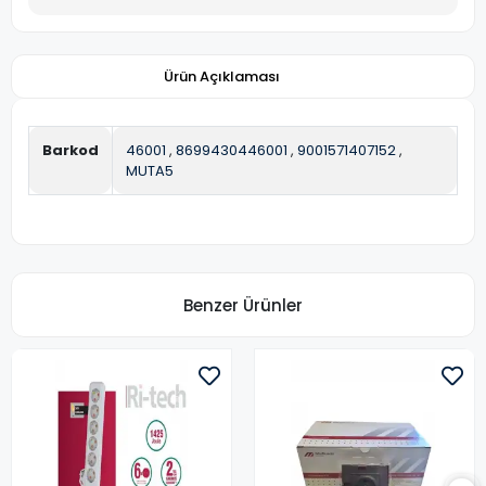
Ürün Açıklaması
Barkod
46001
,
8699430446001
,
9001571407152
,
MUTA5
Benzer Ürünler