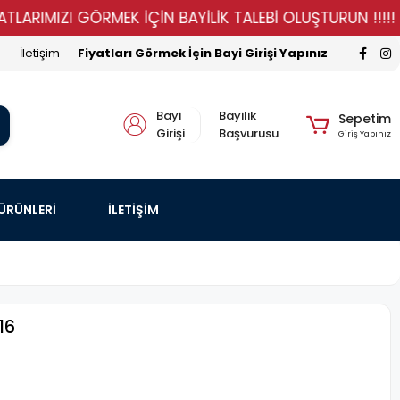
MIZI GÖRMEK İÇİN BAYİLİK TALEBİ OLUŞTURUN !!!!!
S
İletişim
Fiyatları Görmek İçin Bayi Girişi Yapınız
Bayi
Bayilik
Sepetim
Girişi
Başvurusu
Giriş Yapınız
 ÜRÜNLERİ
İLETİŞİM
16