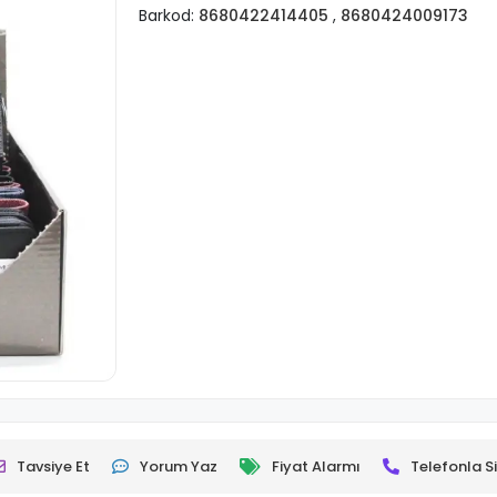
Barkod:
8680422414405
,
8680424009173
Tavsiye Et
Yorum Yaz
Fiyat Alarmı
Telefonla Si