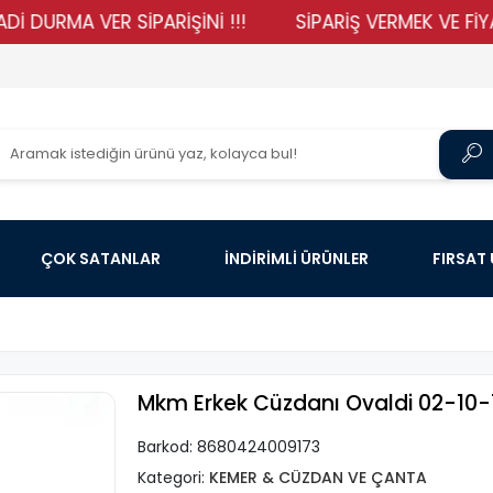
MA VER SİPARİŞİNİ !!!
SİPARİŞ VERMEK VE FİYATLARI
ÇOK SATANLAR
İNDİRİMLİ ÜRÜNLER
FIRSAT
Mkm Erkek Cüzdanı Ovaldi 02-10-
Barkod:
8680424009173
Kategori:
KEMER & CÜZDAN VE ÇANTA