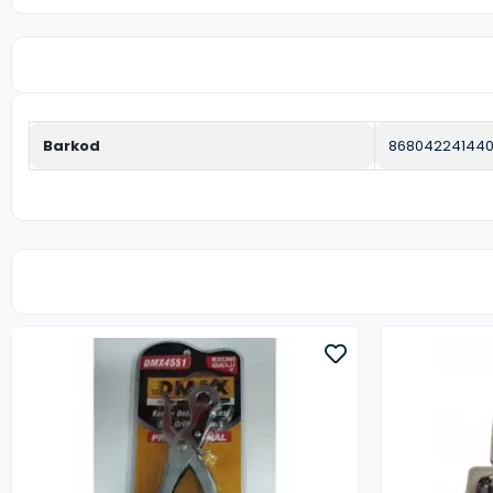
Barkod
86804224144