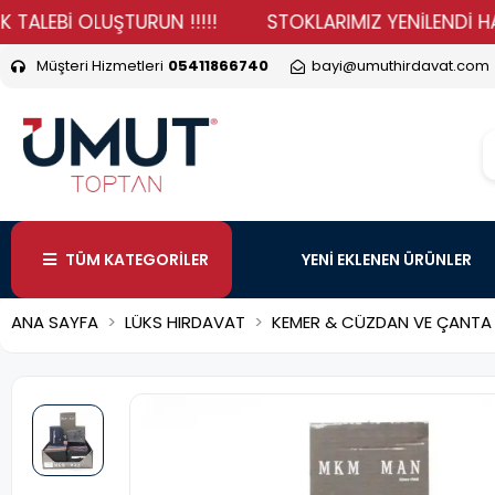
Bİ OLUŞTURUN !!!!!
STOKLARIMIZ YENİLENDİ HADİ DUR
Müşteri Hizmetleri
05411866740
bayi@umuthirdavat.com
TÜM KATEGORİLER
YENİ EKLENEN ÜRÜNLER
ANA SAYFA
LÜKS HIRDAVAT
KEMER & CÜZDAN VE ÇANTA