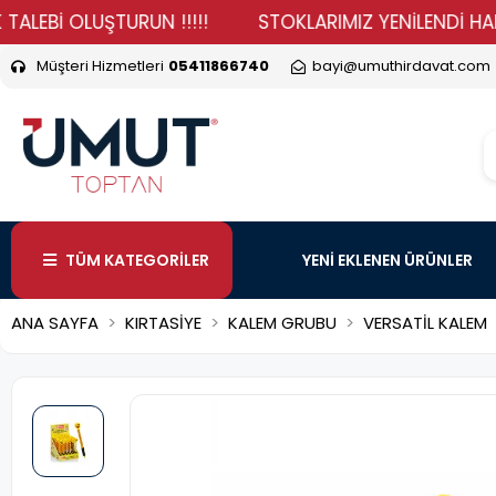
İ OLUŞTURUN !!!!!
STOKLARIMIZ YENİLENDİ HADİ DURM
Müşteri Hizmetleri
05411866740
bayi@umuthirdavat.com
TÜM KATEGORİLER
YENİ EKLENEN ÜRÜNLER
ANA SAYFA
KIRTASİYE
KALEM GRUBU
VERSATİL KALEM