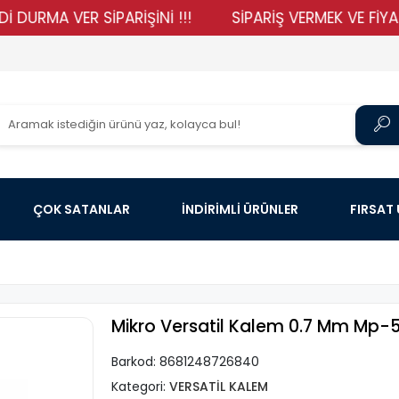
A VER SİPARİŞİNİ !!!
SİPARİŞ VERMEK VE FİYATLARIM
ÇOK SATANLAR
İNDİRİMLİ ÜRÜNLER
FIRSAT
Mikro Versatil Kalem 0.7 Mm Mp-5
Barkod:
8681248726840
Kategori:
VERSATİL KALEM