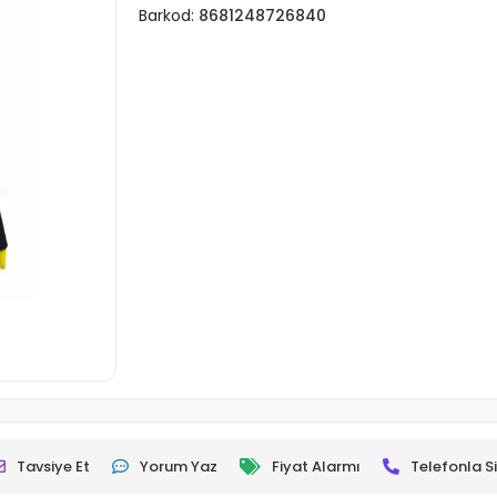
Barkod:
8681248726840
Tavsiye Et
Yorum Yaz
Fiyat Alarmı
Telefonla Si