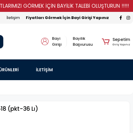
IZI GÖRMEK İÇİN BAYİLİK TALEBİ OLUŞTURUN !!!!!
ST
İletişim
Fiyatları Görmek İçin Bayi Girişi Yapınız
Bayi
Bayilik
Sepetim
Girişi
Başvurusu
Giriş Yapınız
 ÜRÜNLERİ
İLETİŞİM
18 (pkt-36 Lı)