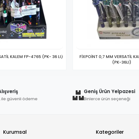
ATİL KALEM FP-4765 (PK- 36 LI)
FİXPOİNT 0,7 MM VERSATİL K
(PK-36LI)
lışveriş
Geniş Ürün Yelpazesi
L ile güvenli ödeme
Binlerce ürün seçeneği
Kurumsal
Kategoriler