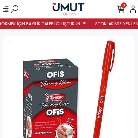
0
ÖRMEK İÇİN BAYİLİK TALEBİ OLUŞTURUN !!!!!
STOKLARIMIZ YENİLENDİ