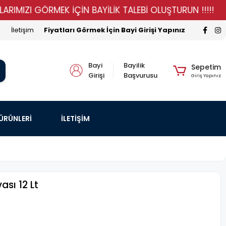
ZI GÖRMEK İÇİN BAYİLİK TALEBİ OLUŞTURUN !!!!!
STO
İletişim
Fiyatları Görmek İçin Bayi Girişi Yapınız
Bayi
Bayilik
Sepetim
Girişi
Başvurusu
Giriş Yapınız
 ÜRÜNLERİ
İLETİŞİM
sı 12 Lt