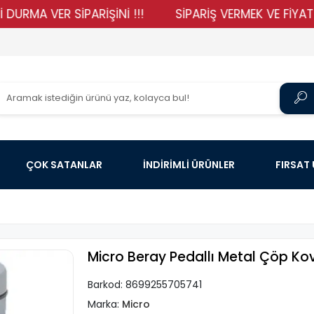
 VER SİPARİŞİNİ !!!
SİPARİŞ VERMEK VE FİYATLARIMI
ÇOK SATANLAR
İNDİRİMLİ ÜRÜNLER
FIRSAT
Micro Beray Pedallı Metal Çöp Kova
Barkod:
8699255705741
Marka:
Micro