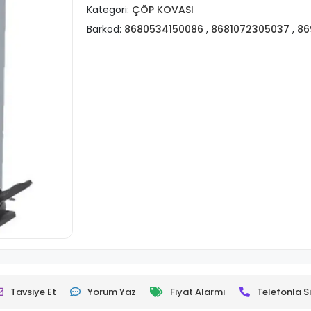
Kategori:
ÇÖP KOVASI
Barkod:
8680534150086
,
8681072305037
,
86
Tavsiye Et
Yorum Yaz
Fiyat Alarmı
Telefonla Si