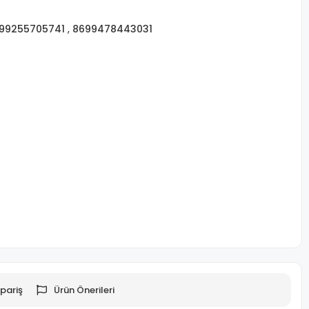
99255705741
,
8699478443031
pariş
Ürün Önerileri