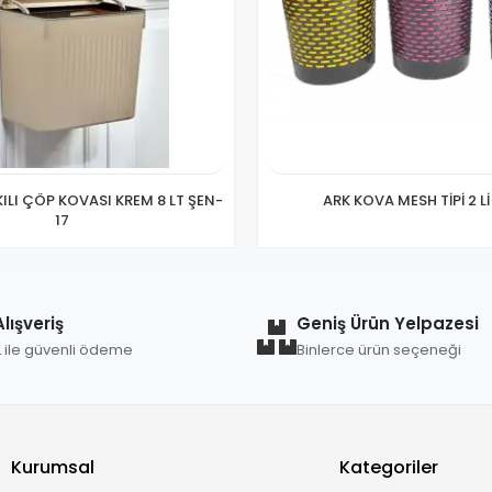
ILI ÇÖP KOVASI KREM 8 LT ŞEN-
ARK KOVA MESH TİPİ 2 Lİ
17
lışveriş
Geniş Ürün Yelpazesi
L ile güvenli ödeme
Binlerce ürün seçeneği
Kurumsal
Kategoriler