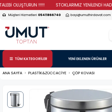
 OLUŞTURUN !!!!!
STOKLARIMIZ YENİLENDİ HADİ DURMA
Müşteri Hizmetleri
05411866740
bayi@umuthirdavat.com
TÜM KATEGORİLER
YENİ EKLENEN ÜRÜNLER
ANA SAYFA
PLASTİK&ZÜCCACİYE
ÇÖP KOVASI