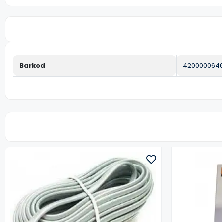
Barkod
4200000646