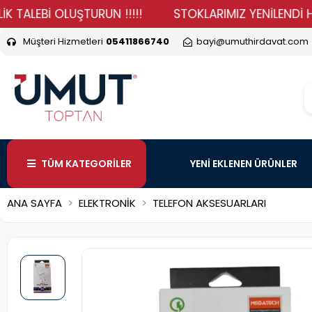
EBİ OLUŞTURUN !!!!!
STOKLARIMIZ YENİLENDİ HADİ DU
Müşteri Hizmetleri
05411866740
bayi@umuthirdavat.com
TÜM KATEGORİLER
YENİ EKLENEN ÜRÜNLER
ANA SAYFA
ELEKTRONİK
TELEFON AKSESUARLARI