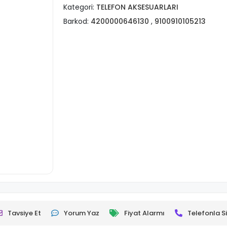
Kategori:
TELEFON AKSESUARLARI
Barkod:
4200000646130
,
9100910105213
Tavsiye Et
Yorum Yaz
Fiyat Alarmı
Telefonla Si