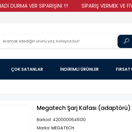
RMA VER SİPARİŞİNİ !!!
SİPARİŞ VERMEK VE FİYATLAR
ÇOK SATANLAR
İNDİRİMLİ ÜRÜNLER
FIRSAT
Megatech Şarj Kafası (adaptörü
Barkod:
4200000646130
Marka:
MEGATECH