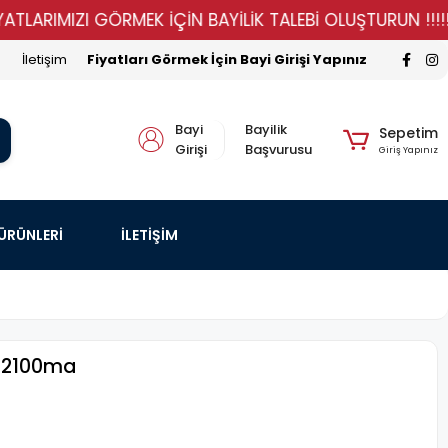
IMIZI GÖRMEK İÇİN BAYİLİK TALEBİ OLUŞTURUN !!!!!
İletişim
Fiyatları Görmek İçin Bayi Girişi Yapınız
Bayi
Bayilik
Sepetim
Girişi
Başvurusu
Giriş Yapınız
 ÜRÜNLERİ
İLETİŞİM
) 2100ma