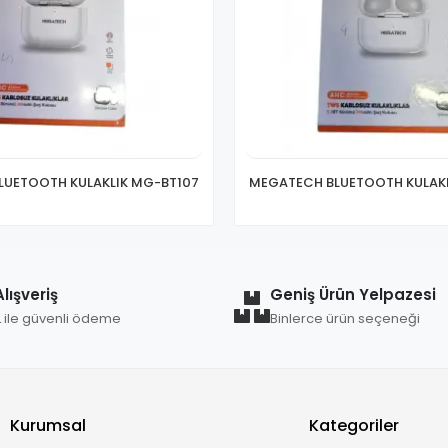
LUETOOTH KULAKLIK MG-BT107
MEGATECH BLUETOOTH KULAKL
lışveriş
Geniş Ürün Yelpazesi
L ile güvenli ödeme
Binlerce ürün seçeneği
Kurumsal
Kategoriler