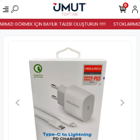
0
IMIZI GÖRMEK İÇİN BAYİLİK TALEBİ OLUŞTURUN !!!!!
STOKLARIMIZ Y