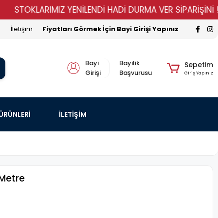
OKLARIMIZ YENİLENDİ HADİ DURMA VER SİPARİŞİNİ !!!
İletişim
Fiyatları Görmek İçin Bayi Girişi Yapınız
Bayi
Bayilik
Sepetim
Girişi
Başvurusu
Giriş Yapınız
 ÜRÜNLERİ
İLETİŞİM
 Metre