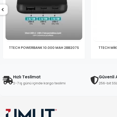
TTECH POWERBANK 10.000 MAH 2BB207S
TTECH MİKROFONLU K
Hızlı Teslimat
Güvenli A
2-7 iş günü içinde kargo teslimi
256-bit SS