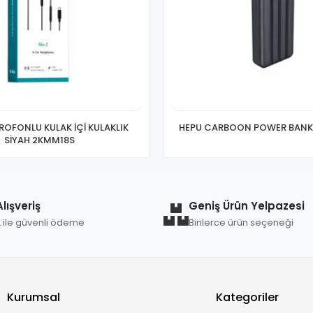
ULAK İÇİ KULAKLIK
HEPU CARBOON POWER BANK
SİYAH 2KMM18S
lışveriş
Geniş Ürün Yelpazesi
L ile güvenli ödeme
Binlerce ürün seçeneği
Kurumsal
Kategoriler