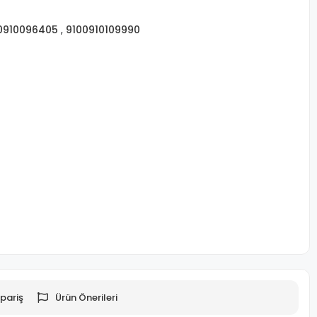
0910096405
,
9100910109990
pariş
Ürün Önerileri