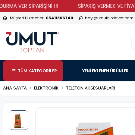
VER SİPARİŞİNİ !!!
SİPARİŞ VERMEK VE FİYATLARIM
Müşteri Hizmetleri
05411866740
bayi@umuthirdavat.com
TÜM KATEGORİLER
YENİ EKLENEN ÜRÜNLER
ANA SAYFA
ELEKTRONİK
TELEFON AKSESUARLARI