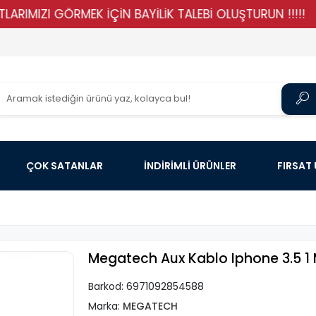
IZI GÖRMEK İÇİN BAYİLİK TALEBİ OLUŞTURUN !!!!!
ST
ÇOK SATANLAR
İNDİRİMLİ ÜRÜNLER
FIRSAT
Megatech Aux Kablo Iphone 3.5 1
Barkod:
6971092854588
Marka:
MEGATECH