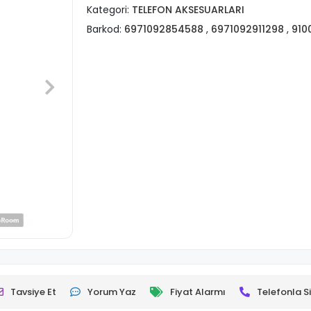
Kategori:
TELEFON AKSESUARLARI
Barkod:
6971092854588
,
6971092911298
,
910
Tavsiye Et
Yorum Yaz
Fiyat Alarmı
Telefonla Si