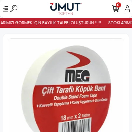
0
RIMIZI GÖRMEK İÇİN BAYİLİK TALEBİ OLUŞTURUN !!!!!
STOKLARIMIZ 