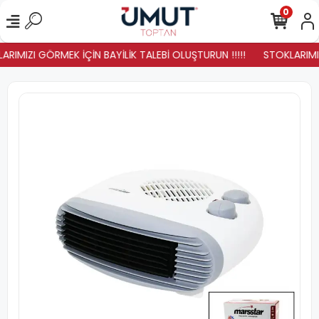
0
ARIMIZI GÖRMEK İÇİN BAYİLİK TALEBİ OLUŞTURUN !!!!!
STOKLARIMIZ 