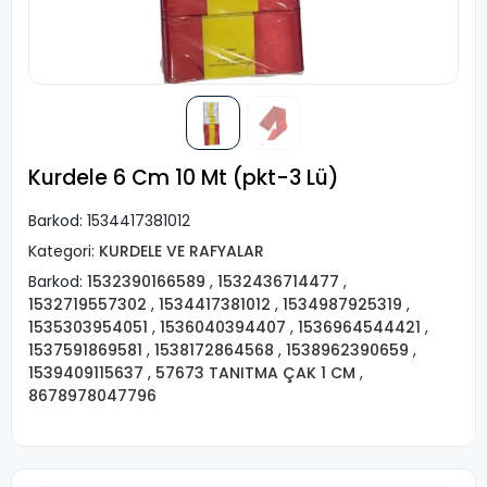
Kurdele 6 Cm 10 Mt (pkt-3 Lü)
Barkod:
1534417381012
Kategori:
KURDELE VE RAFYALAR
Barkod:
1532390166589
,
1532436714477
,
1532719557302
,
1534417381012
,
1534987925319
,
1535303954051
,
1536040394407
,
1536964544421
,
1537591869581
,
1538172864568
,
1538962390659
,
1539409115637
,
57673 TANITMA ÇAK 1 CM
,
8678978047796