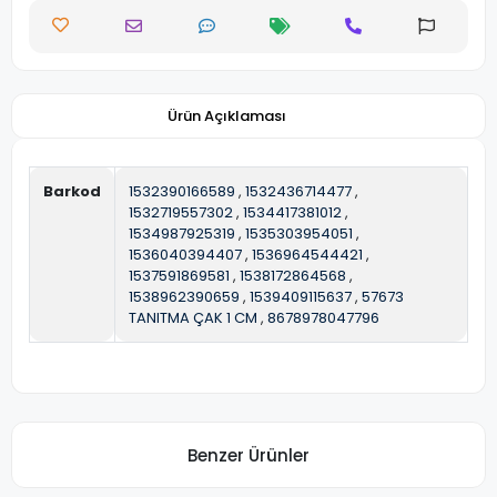
Ürün Açıklaması
Barkod
1532390166589
,
1532436714477
,
1532719557302
,
1534417381012
,
1534987925319
,
1535303954051
,
1536040394407
,
1536964544421
,
1537591869581
,
1538172864568
,
1538962390659
,
1539409115637
,
57673
TANITMA ÇAK 1 CM
,
8678978047796
Benzer Ürünler