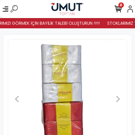
0
MIZI GÖRMEK İÇİN BAYİLİK TALEBİ OLUŞTURUN !!!!!
STOKLARIMIZ YE