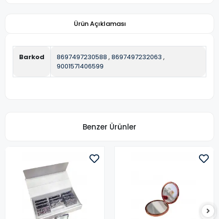
Ürün Açıklaması
Barkod
8697497230588
,
8697497232063
,
9001571406599
Benzer Ürünler