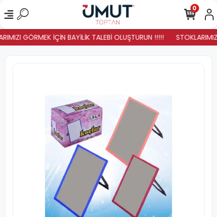
0
RIMIZI GÖRMEK İÇİN BAYİLİK TALEBİ OLUŞTURUN !!!!!
STOKLARIMIZ Y