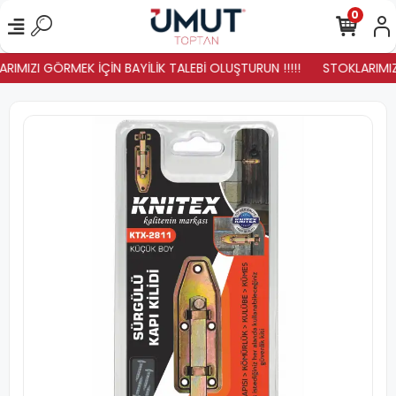
0
RIMIZI GÖRMEK İÇİN BAYİLİK TALEBİ OLUŞTURUN !!!!!
STOKLARIMIZ Y