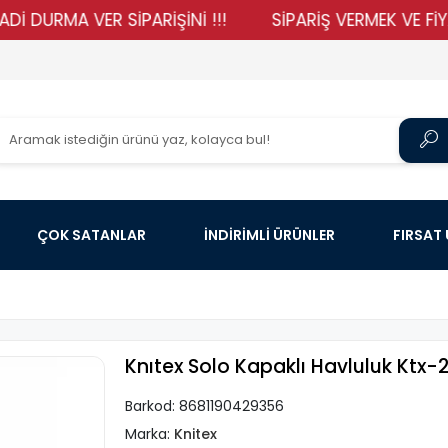
MA VER SİPARİŞİNİ !!!
SİPARİŞ VERMEK VE FİYATLAR
ÇOK SATANLAR
İNDİRİMLİ ÜRÜNLER
FIRSAT
Knıtex Solo Kapaklı Havluluk Ktx-
Barkod:
8681190429356
Marka:
Knitex