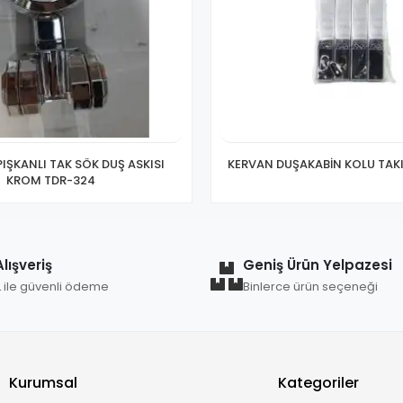
IŞKANLI TAK SÖK DUŞ ASKISI
KERVAN DUŞAKABİN KOLU TAK
KROM TDR-324
lışveriş
Geniş Ürün Yelpazesi
L ile güvenli ödeme
Binlerce ürün seçeneği
Kurumsal
Kategoriler