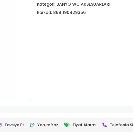
Kategori:
BANYO WC AKSESUARLARI
Barkod:
8681190429356
Tavsiye Et
Yorum Yaz
Fiyat Alarmı
Telefonla Si