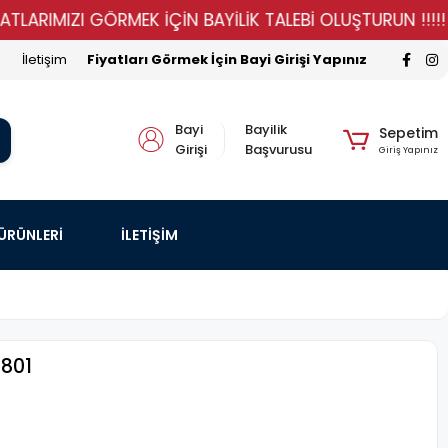
IMIZI GÖRMEK İÇİN BAYİLİK TALEBİ OLUŞTURUN !!!!!
İletişim
Fiyatları Görmek İçin Bayi Girişi Yapınız
Bayi
Bayilik
Sepetim
Girişi
Başvurusu
Giriş Yapınız
 ÜRÜNLERİ
İLETİŞİM
2801