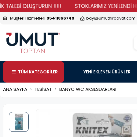
Bİ OLUŞTURUN !!!!!
STOKLARIMIZ YENİLENDİ HADİ DUR
Müşteri Hizmetleri
05411866740
bayi@umuthirdavat.com
TÜM KATEGORİLER
YENİ EKLENEN ÜRÜNLER
ANA SAYFA
TESİSAT
BANYO WC AKSESUARLARI