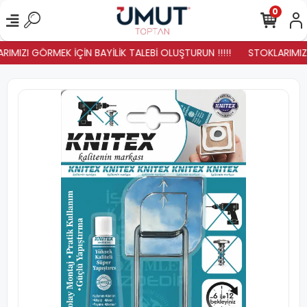
0
IMIZI GÖRMEK İÇİN BAYİLİK TALEBİ OLUŞTURUN !!!!!
STOKLARIMIZ Y