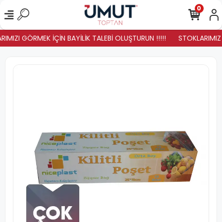
0
IMIZI GÖRMEK İÇİN BAYİLİK TALEBİ OLUŞTURUN !!!!!
STOKLARIMIZ Y