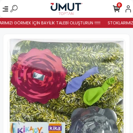
0
IMIZI GÖRMEK İÇİN BAYİLİK TALEBİ OLUŞTURUN !!!!!
STOKLARIMIZ Y