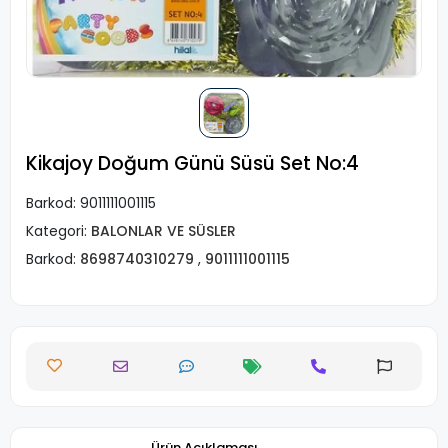
Kikajoy Doğum Günü Süsü Set No:4
Barkod:
9011111001115
Kategori:
BALONLAR VE SÜSLER
Barkod:
8698740310279
,
9011111001115
Ürün Açıklaması