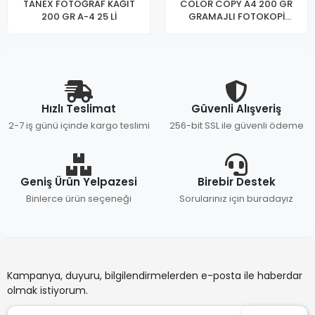
TANEX FOTOĞRAF KAĞIT
COLOR COPY A4 200 GR
200 GR A-4 25 Lİ
GRAMAJLI FOTOKOPİ
KAĞIDI
Hızlı Teslimat
Güvenli Alışveriş
2-7 iş günü içinde kargo teslimi
256-bit SSL ile güvenli ödeme
Geniş Ürün Yelpazesi
Birebir Destek
Binlerce ürün seçeneği
Sorularınız için buradayız
Kampanya, duyuru, bilgilendirmelerden e-posta ile haberdar
olmak istiyorum.