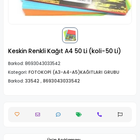
Keskin Renkli Kağıt A4 50 Li (koli-50 Li)
Barkod:
8693043033542
Kategori:
FOTOKOPİ (A3-A4-A5)KAĞITLARI GRUBU
Barkod:
33542
,
8693043033542
Ürün Açıklaması