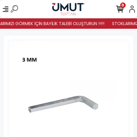
0
RIMIZI GÖRMEK İÇİN BAYİLİK TALEBİ OLUŞTURUN !!!!!
STOKLARIMIZ 