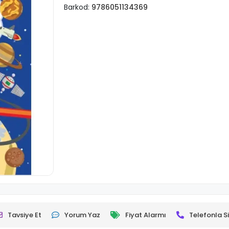
Barkod:
9786051134369
Tavsiye Et
Yorum Yaz
Fiyat Alarmı
Telefonla Si