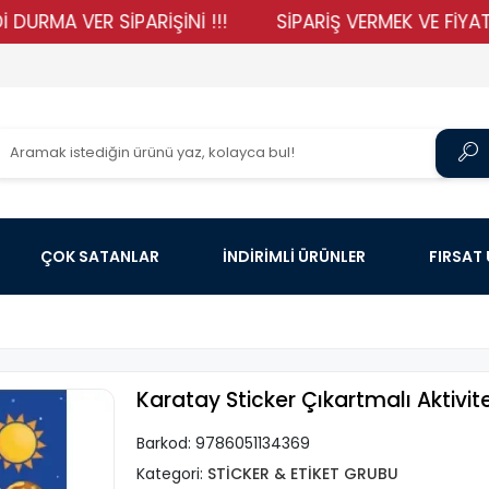
 VER SİPARİŞİNİ !!!
SİPARİŞ VERMEK VE FİYATLARIMI
ÇOK SATANLAR
İNDİRİMLİ ÜRÜNLER
FIRSAT
Karatay Sticker Çıkartmalı Aktivite
Barkod:
9786051134369
Kategori:
STİCKER & ETİKET GRUBU