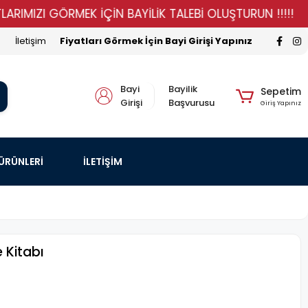
ZI GÖRMEK İÇİN BAYİLİK TALEBİ OLUŞTURUN !!!!!
STO
İletişim
Fiyatları Görmek İçin Bayi Girişi Yapınız
Bayi
Bayilik
Sepetim
Girişi
Başvurusu
Giriş Yapınız
 ÜRÜNLERİ
İLETİŞİM
 Kitabı