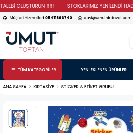
 OLUŞTURUN !!!!!
STOKLARIMIZ YENİLENDİ HADİ DURMA
Müşteri Hizmetleri
05411866740
bayi@umuthirdavat.com
TÜM KATEGORİLER
YENİ EKLENEN ÜRÜNLER
ANA SAYFA
KIRTASİYE
STİCKER & ETİKET GRUBU