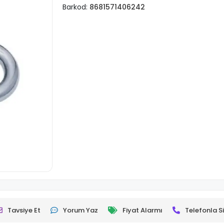
Barkod:
8681571406242
Tavsiye Et
Yorum Yaz
Fiyat Alarmı
Telefonla Si