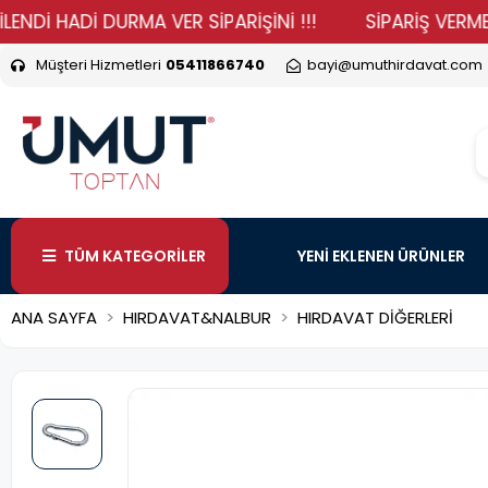
HADİ DURMA VER SİPARİŞİNİ !!!
SİPARİŞ VERMEK VE F
Müşteri Hizmetleri
05411866740
bayi@umuthirdavat.com
TÜM KATEGORİLER
YENİ EKLENEN ÜRÜNLER
ANA SAYFA
HIRDAVAT&NALBUR
HIRDAVAT DİĞERLERİ