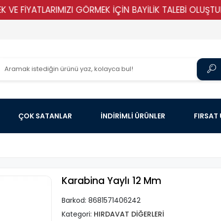
İYATLARIMIZI GÖRMEK İÇİN BAYİLİK TALEBİ OLUŞTURUN !!!
ÇOK SATANLAR
İNDİRİMLİ ÜRÜNLER
FIRSAT
Karabina Yaylı 12 Mm
Barkod:
8681571406242
Kategori:
HIRDAVAT DİĞERLERİ