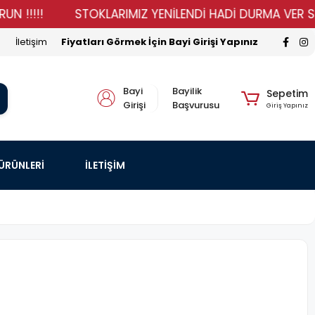
!!
STOKLARIMIZ YENİLENDİ HADİ DURMA VER SİPARİŞİN
İletişim
Fiyatları Görmek İçin Bayi Girişi Yapınız
Bayi
Bayilik
Sepetim
Girişi
Başvurusu
Giriş Yapınız
 ÜRÜNLERİ
İLETİŞİM