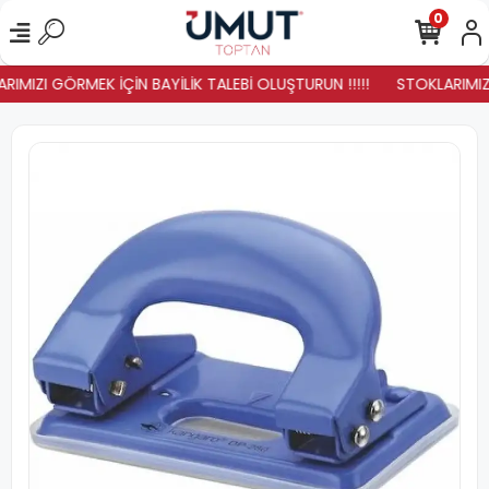
0
IMIZI GÖRMEK İÇİN BAYİLİK TALEBİ OLUŞTURUN !!!!!
STOKLARIMIZ Y