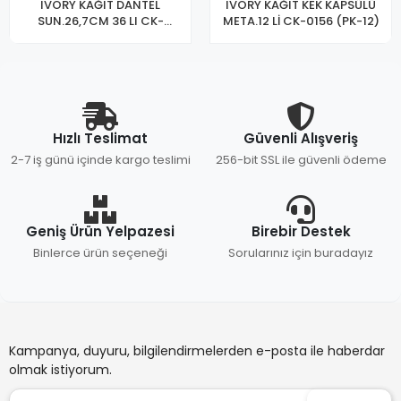
IVORY KAĞIT DANTEL
IVORY KAĞIT KEK KAPSÜLÜ
SUN.26,7CM 36 LI CK-
META.12 Lİ CK-0156 (PK-12)
0200(PK-12)
Hızlı Teslimat
Güvenli Alışveriş
2-7 iş günü içinde kargo teslimi
256-bit SSL ile güvenli ödeme
Geniş Ürün Yelpazesi
Birebir Destek
Binlerce ürün seçeneği
Sorularınız için buradayız
Kampanya, duyuru, bilgilendirmelerden e-posta ile haberdar
olmak istiyorum.