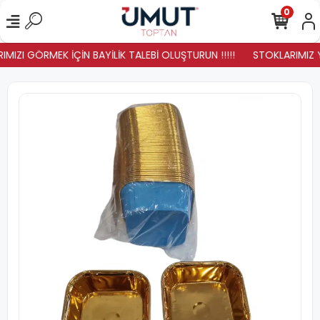
0
MIZI GÖRMEK İÇİN BAYİLİK TALEBİ OLUŞTURUN !!!!!
STOKLARIMIZ YE