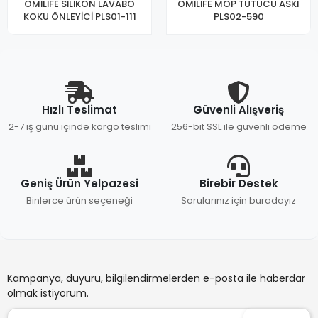
OMİLİFE SİLİKON LAVABO
OMİLİFE MOP TUTUCU ASKI
KOKU ÖNLEYİCİ PLS01-111
PLS02-590
Hızlı Teslimat
Güvenli Alışveriş
2-7 iş günü içinde kargo teslimi
256-bit SSL ile güvenli ödeme
Geniş Ürün Yelpazesi
Birebir Destek
Binlerce ürün seçeneği
Sorularınız için buradayız
Kampanya, duyuru, bilgilendirmelerden e-posta ile haberdar
olmak istiyorum.