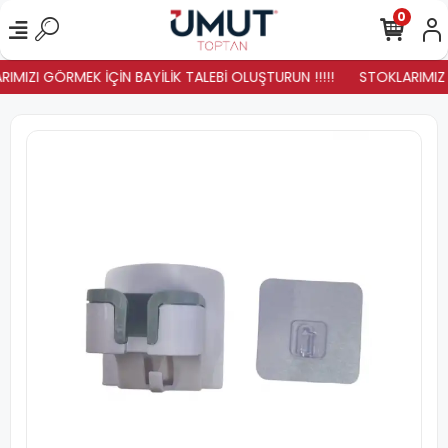
0
IMIZI GÖRMEK İÇİN BAYİLİK TALEBİ OLUŞTURUN !!!!!
STOKLARIMIZ Y