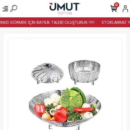
0
MIZI GÖRMEK İÇİN BAYİLİK TALEBİ OLUŞTURUN !!!!!
STOKLARIMIZ YEN