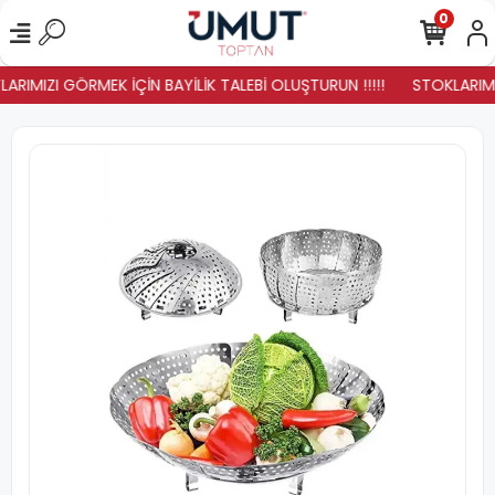
0
ARIMIZI GÖRMEK İÇİN BAYİLİK TALEBİ OLUŞTURUN !!!!!
STOKLARIMIZ