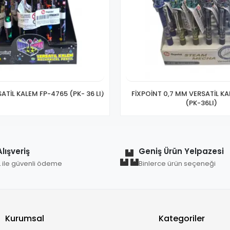
ATİL KALEM FP-4765 (PK- 36 LI)
FİXPOİNT 0,7 MM VERSATİL K
(PK-36LI)
lışveriş
Geniş Ürün Yelpazesi
L ile güvenli ödeme
Binlerce ürün seçeneği
Kurumsal
Kategoriler