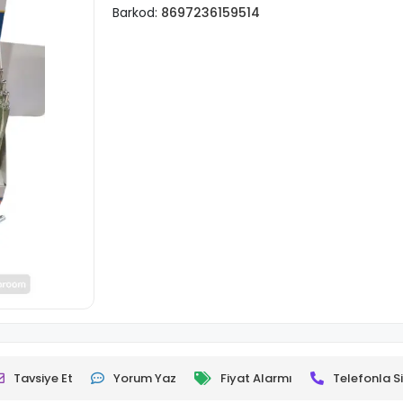
Barkod:
8697236159514
Tavsiye Et
Yorum Yaz
Fiyat Alarmı
Telefonla Si