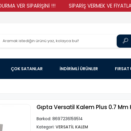
VER SİPARİŞİNİ !!!
SİPARİŞ VERMEK VE FİYATLARIMIZ
ÇOK SATANLAR
İNDİRİMLİ ÜRÜNLER
FIRSAT
Gıpta Versatil Kalem Plus 0.7 Mm 
Barkod:
8697236159514
Kategori:
VERSATİL KALEM