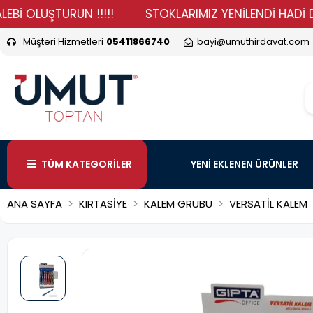
OLUŞTURUN !!!!!
STOKLARIMIZ YENİLENDİ HADİ DURMA 
Müşteri Hizmetleri
05411866740
bayi@umuthirdavat.com
TÜM KATEGORİLER
YENİ EKLENEN ÜRÜNLER
ANA SAYFA
KIRTASİYE
KALEM GRUBU
VERSATİL KALEM