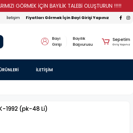
I GÖRMEK İÇİN BAYİLİK TALEBİ OLUŞTURUN !!!!!
STOK
İletişim
Fiyatları Görmek İçin Bayi Girişi Yapınız
Bayi
Bayilik
Sepetim
Girişi
Başvurusu
Giriş Yapınız
 ÜRÜNLERİ
İLETİŞİM
K-1992 (pk-48 Li)