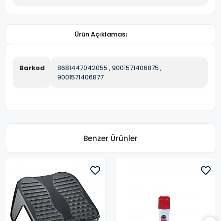
Ürün Açıklaması
Barkod
8681447042055
,
9001571406875
,
9001571406877
Benzer Ürünler