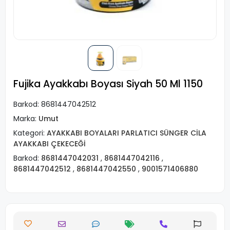
Fujika Ayakkabı Boyası Siyah 50 Ml 1150
Barkod:
8681447042512
Marka:
Umut
Kategori:
AYAKKABI BOYALARI PARLATICI SÜNGER CİLA
AYAKKABI ÇEKECEĞİ
Barkod:
8681447042031
,
8681447042116
,
8681447042512
,
8681447042550
,
9001571406880