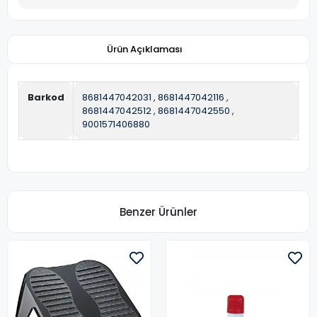
Ürün Açıklaması
Barkod
8681447042031
,
8681447042116
,
8681447042512
,
8681447042550
,
9001571406880
Benzer Ürünler