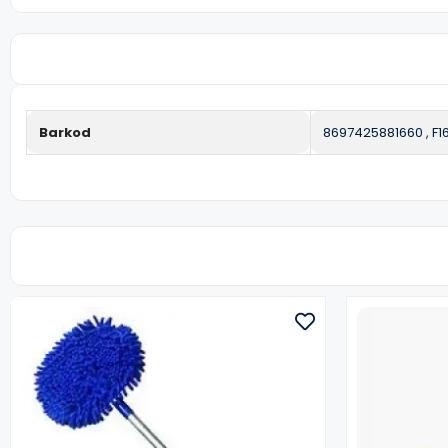
Barkod
8697425881660
,
F1