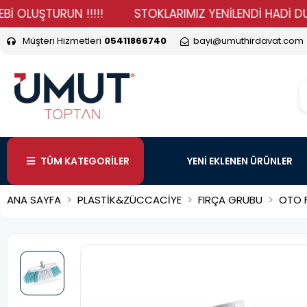
ŞTURUN !!!!!
STOKLARIMIZ YENİLENDİ HADİ DURMA VER
Müşteri Hizmetleri
05411866740
bayi@umuthirdavat.com
TÜM KATEGORİLER
YENİ EKLENEN ÜRÜNLER
ANA SAYFA
PLASTİK&ZÜCCACİYE
FIRÇA GRUBU
OTO F