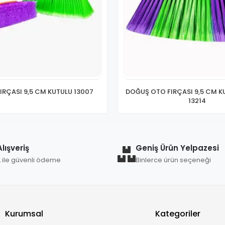
IRÇASI 9,5 CM KUTULU 13007
DOĞUŞ OTO FIRÇASI 9,5 CM K
13214
lışveriş
Geniş Ürün Yelpazesi
L ile güvenli ödeme
Binlerce ürün seçeneği
Kurumsal
Kategoriler