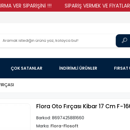
 SİPARİŞİNİ !!!
SİPARİŞ VERMEK VE FİYATLARIMIZI G
ÇOK SATANLAR
İNDİRİMLİ ÜRÜNLER
FIRSAT
IRÇASI
Flora Oto Fırçası Kibar 17 Cm F-16
Barkod:
8697425881660
Marka:
Flora-Flosoft