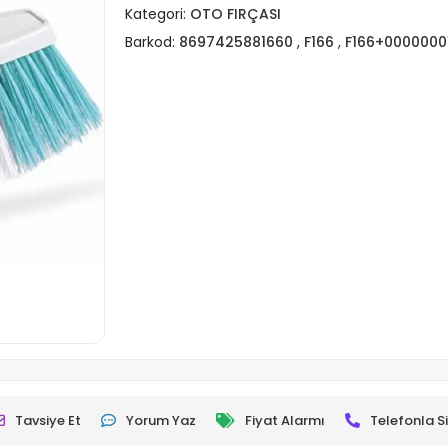
Kategori:
OTO FIRÇASI
Barkod:
8697425881660
,
F166
,
F166+0000000
Tavsiye Et
Yorum Yaz
Fiyat Alarmı
Telefonla Si