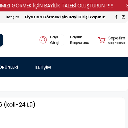
ÖRMEK İÇİN BAYİLİK TALEBİ OLUŞTURUN !!!!!
STOKLAR
İletişim
Fiyatları Görmek İçin Bayi Girişi Yapınız
Bayi
Bayilik
Sepetim
Girişi
Başvurusu
Giriş Yapınız
 ÜRÜNLERİ
İLETİŞİM
6 (koli-24 Lü)