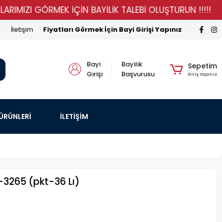
ZI GÖRMEK İÇİN BAYİLİK TALEBİ OLUŞTURUN !!!!!
STO
İletişim
Fiyatları Görmek İçin Bayi Girişi Yapınız
Bayi
Bayilik
Sepetim
Girişi
Başvurusu
Giriş Yapınız
 ÜRÜNLERİ
İLETİŞİM
-3265 (pkt-36 Lı)