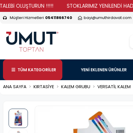
 OLUŞTURUN !!!!!
STOKLARIMIZ YENİLENDİ HADİ DURMA
Müşteri Hizmetleri
05411866740
bayi@umuthirdavat.com
TÜM KATEGORİLER
YENİ EKLENEN ÜRÜNLER
ANA SAYFA
KIRTASİYE
KALEM GRUBU
VERSATİL KALEM