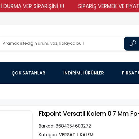
 VER SİPARİŞİNİ !!!
SİPARİŞ VERMEK VE FİYATLARIMI
ÇOK SATANLAR
İNDİRİMLİ ÜRÜNLER
FIRSAT
Fixpoint Versatil Kalem 0.7 Mm Fp
Barkod:
8684354603272
Kategori:
VERSATİL KALEM