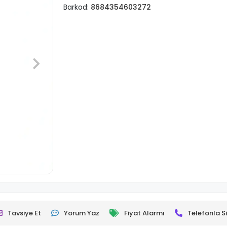
Barkod:
8684354603272
Tavsiye Et
Yorum Yaz
Fiyat Alarmı
Telefonla Si