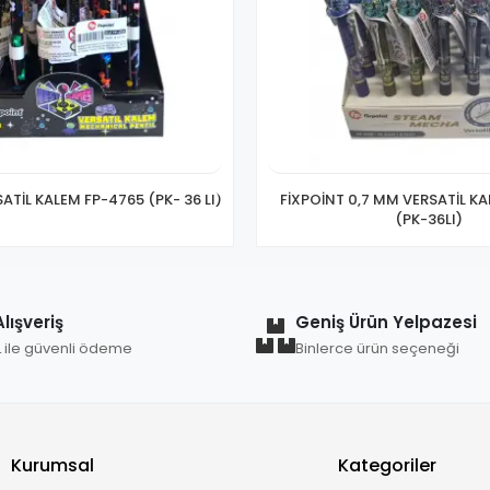
ATİL KALEM FP-4765 (PK- 36 LI)
FİXPOİNT 0,7 MM VERSATİL K
(PK-36LI)
lışveriş
Geniş Ürün Yelpazesi
L ile güvenli ödeme
Binlerce ürün seçeneği
Kurumsal
Kategoriler