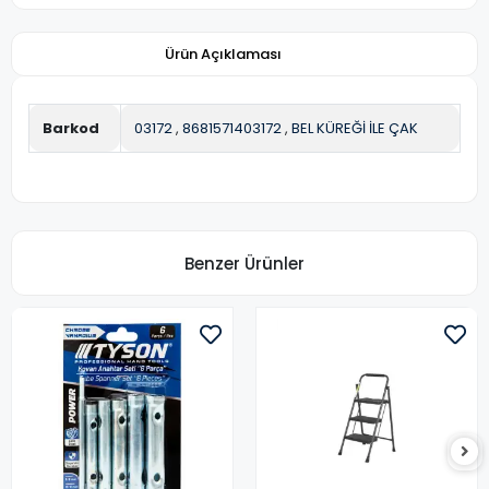
Ürün Açıklaması
Barkod
03172
,
8681571403172
,
BEL KÜREĞİ İLE ÇAK
Benzer Ürünler