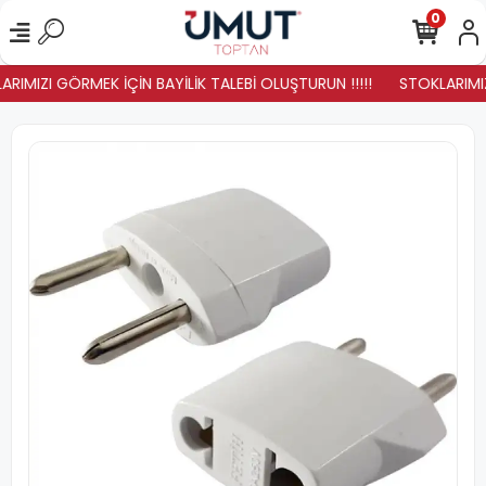
0
RIMIZI GÖRMEK İÇİN BAYİLİK TALEBİ OLUŞTURUN !!!!!
STOKLARIMIZ 