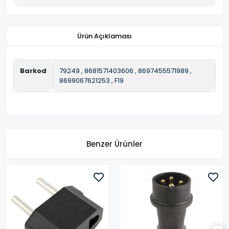
Ürün Açıklaması
Barkod
79249
,
8681571403606
,
8697455571989
,
8699067621253
,
F19
Benzer Ürünler