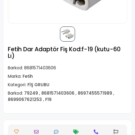
Fetih Dar Adaptör Fiş Kod:f-19 (kutu-60
Lı)
Barkod:
8681571403606
Marka:
Fetih
Kategori:
FİŞ GRUBU
Barkod:
79249
,
8681571403606
,
8697455571989
,
8699067621253
,
F19