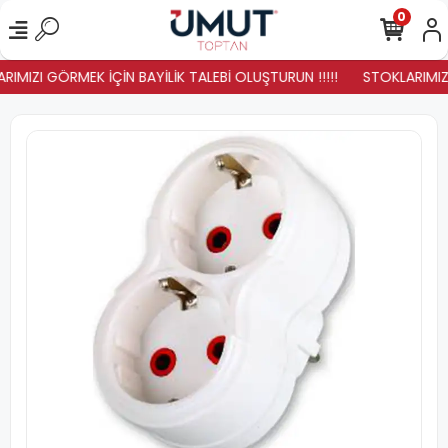
0
IMIZI GÖRMEK İÇİN BAYİLİK TALEBİ OLUŞTURUN !!!!!
STOKLARIMIZ Y