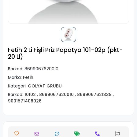
Fetih 2 Li Fişli Priz Papatya 101-02p (pkt-
20 Li)
Barkod:
8699067620010
Marka:
Fetih
Kategori:
GOLYAT GRUBU
Barkod:
10102
,
8699067620010
,
8699067621338
,
9001571408026