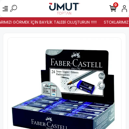
0
IMIZI GÖRMEK İÇİN BAYİLİK TALEBİ OLUŞTURUN !!!!!
STOKLARIMIZ Y