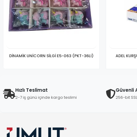
DİNAMİK UNİCORN SİLGİ E5-063 (PKT-36LI)
ADEL KURŞU
Hızlı Teslimat
Güvenli A
2-7 iş günü içinde kargo teslimi
256-bit SS