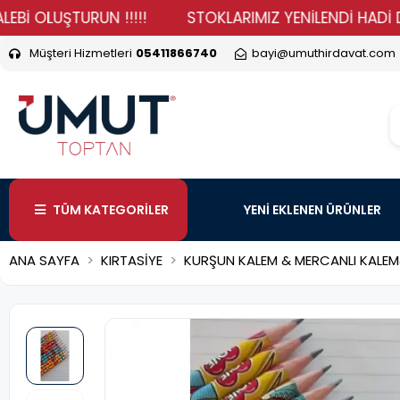
LUŞTURUN !!!!!
STOKLARIMIZ YENİLENDİ HADİ DURMA V
Müşteri Hizmetleri
05411866740
bayi@umuthirdavat.com
TÜM KATEGORİLER
YENİ EKLENEN ÜRÜNLER
ANA SAYFA
KIRTASİYE
KURŞUN KALEM & MERCANLI KALEM&