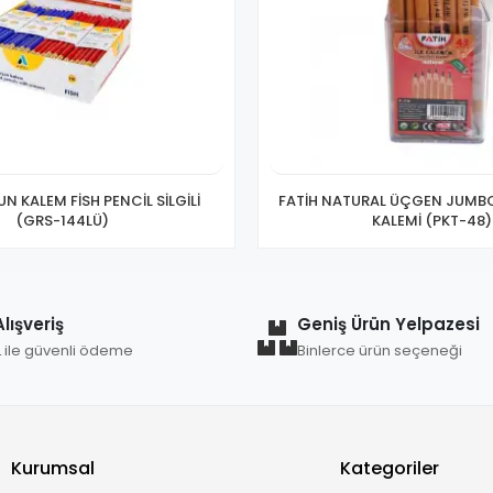
N KALEM FİSH PENCİL SİLGİLİ
FATİH NATURAL ÜÇGEN JUMB
(GRS-144LÜ)
KALEMİ (PKT-48)
lışveriş
Geniş Ürün Yelpazesi
L ile güvenli ödeme
Binlerce ürün seçeneği
Kurumsal
Kategoriler