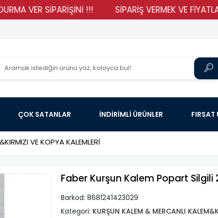
ER SİPARİŞİNİ !!!
SİPARİŞ VERMEK VE FİYATLARIMIZI
ÇOK SATANLAR
İNDİRİMLİ ÜRÜNLER
FIRSAT
KIRMIZI VE KOPYA KALEMLERİ
Faber Kurşun Kalem Popart Silgili 
Barkod:
8681241423029
Kategori:
KURŞUN KALEM & MERCANLI KALEM&KI