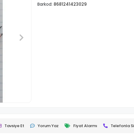
Barkod:
8681241423029
Tavsiye Et
Yorum Yaz
Fiyat Alarmı
Telefonla Si