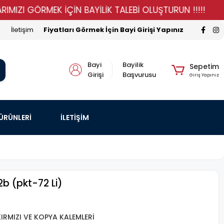
 GÖRMEK İÇİN BAYİLİK TALEBİ OLUŞTURUN !!!!!
STOKL
İletişim
Fiyatları Görmek İçin Bayi Girişi Yapınız
Bayi
Bayilik
Sepetim
Girişi
Başvurusu
Giriş Yapınız
 ÜRÜNLERİ
İLETİŞİM
2b (pkt-72 Li)
RMIZI VE KOPYA KALEMLERİ