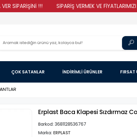
RİŞİNİ !!!
SİPARİŞ VERMEK VE FİYATLARIMIZI GÖRME
ÇOK SATANLAR
İNDİRİMLİ ÜRÜNLER
FIRSAT
BANTLAR
Erplast Baca Klapesi Sızdırmaz Co
Barkod:
3681128536767
Marka:
ERPLAST