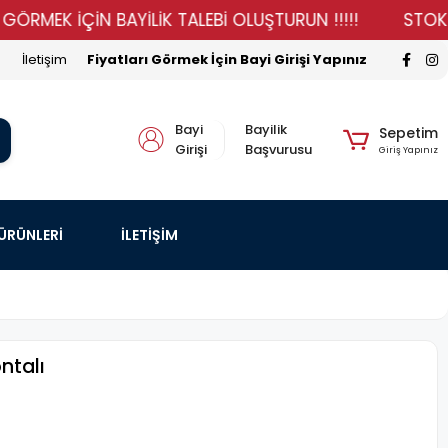
K İÇİN BAYİLİK TALEBİ OLUŞTURUN !!!!!
STOKLARIMIZ
İletişim
Fiyatları Görmek İçin Bayi Girişi Yapınız
Bayi
Bayilik
Sepetim
Girişi
Başvurusu
Giriş Yapınız
 ÜRÜNLERİ
İLETİŞİM
ntalı