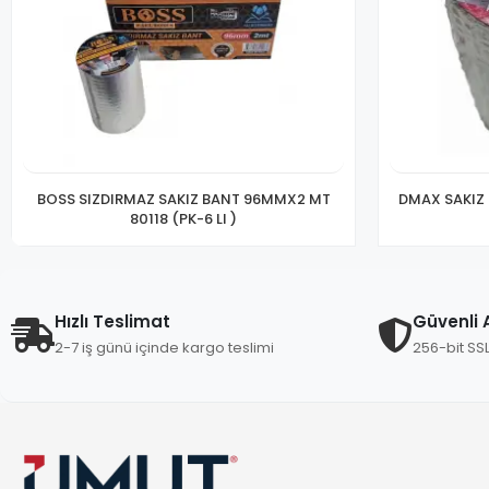
BOSS SIZDIRMAZ SAKIZ BANT 96MMX2 MT
DMAX SAKIZ
80118 (PK-6 LI )
Hızlı Teslimat
Güvenli A
2-7 iş günü içinde kargo teslimi
256-bit SS