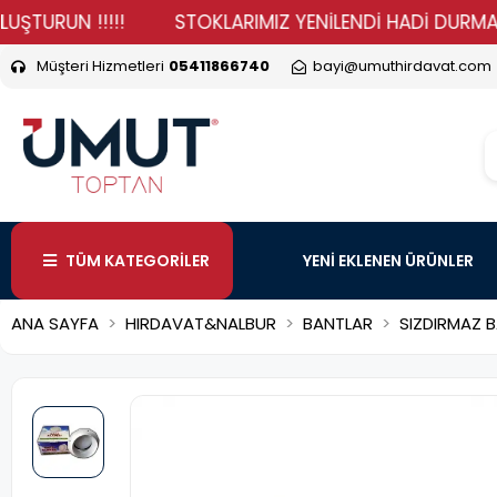
N !!!!!
STOKLARIMIZ YENİLENDİ HADİ DURMA VER SİPA
Müşteri Hizmetleri
05411866740
bayi@umuthirdavat.com
TÜM KATEGORİLER
YENİ EKLENEN ÜRÜNLER
ANA SAYFA
HIRDAVAT&NALBUR
BANTLAR
SIZDIRMAZ 