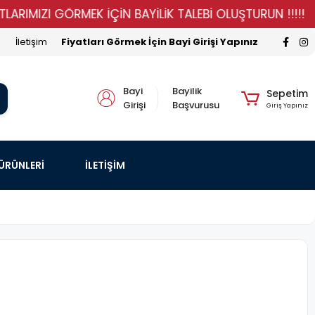
IZI GÖRMEK İÇİN BAYİLİK TALEBİ OLUŞTURUN !!!!!
ST
İletişim
Fiyatları Görmek İçin Bayi Girişi Yapınız
Bayi
Bayilik
Sepetim
Girişi
Başvurusu
Giriş Yapınız
 ÜRÜNLERİ
İLETİŞİM