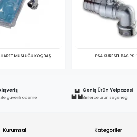
TAHARET MUSLUĞU KOÇBAŞ
PSA KÜRESEL BAS PS-
lışveriş
Geniş Ürün Yelpazesi
L ile güvenli ödeme
Binlerce ürün seçeneği
Kurumsal
Kategoriler