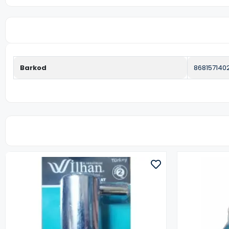
Barkod
8681571402