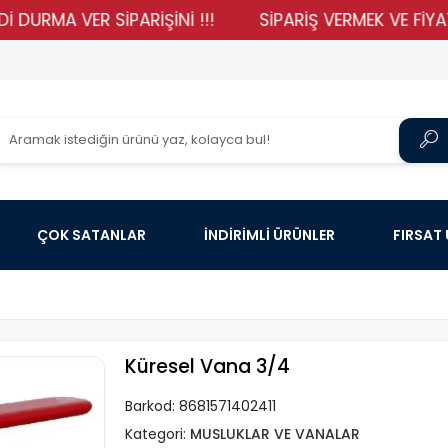
A VER SİPARİŞİNİ !!!
SİPARİŞ VERMEK VE FİYATLARIM
ÇOK SATANLAR
İNDİRİMLİ ÜRÜNLER
FIRSAT
Küresel Vana 3/4
Barkod:
8681571402411
Kategori:
MUSLUKLAR VE VANALAR