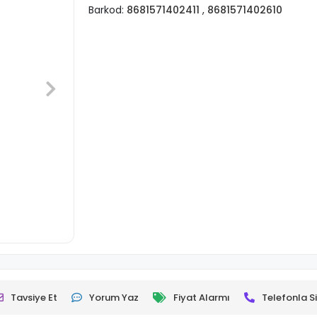
Barkod:
8681571402411
,
8681571402610
Tavsiye Et
Yorum Yaz
Fiyat Alarmı
Telefonla Si