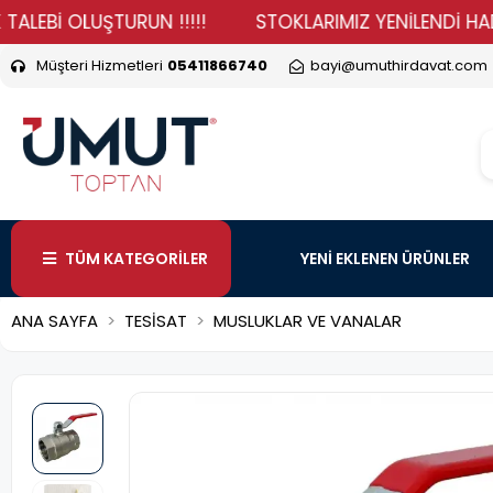
İ OLUŞTURUN !!!!!
STOKLARIMIZ YENİLENDİ HADİ DURM
Müşteri Hizmetleri
05411866740
bayi@umuthirdavat.com
TÜM KATEGORİLER
YENİ EKLENEN ÜRÜNLER
ANA SAYFA
TESİSAT
MUSLUKLAR VE VANALAR