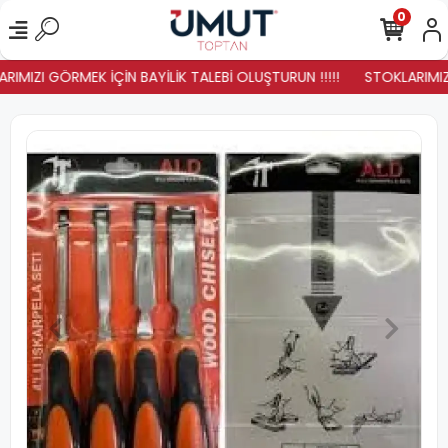
0
IMIZI GÖRMEK İÇİN BAYİLİK TALEBİ OLUŞTURUN !!!!!
STOKLARIMIZ Y