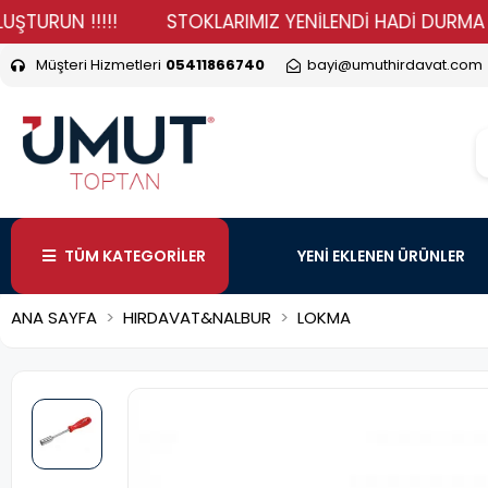
UN !!!!!
STOKLARIMIZ YENİLENDİ HADİ DURMA VER SİP
Müşteri Hizmetleri
05411866740
bayi@umuthirdavat.com
TÜM KATEGORİLER
YENİ EKLENEN ÜRÜNLER
ANA SAYFA
HIRDAVAT&NALBUR
LOKMA