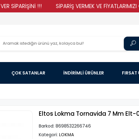
ARİŞİNİ !!!
SİPARİŞ VERMEK VE FİYATLARIMIZI GÖRME
ÇOK SATANLAR
İNDİRİMLİ ÜRÜNLER
FIRSAT
Eltos Lokma Tornavida 7 Mm Elt-
Barkod:
8698532266746
Kategori:
LOKMA