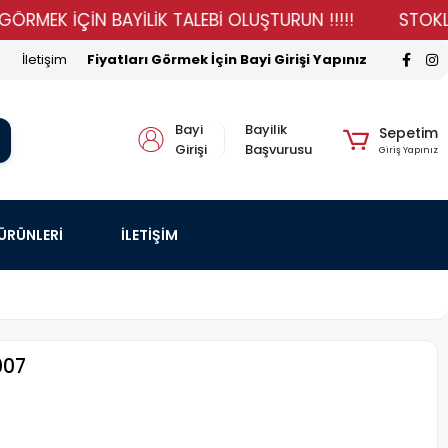
K İÇİN BAYİLİK TALEBİ OLUŞTURUN !!!!!
STOKLARIMIZ
İletişim
Fiyatları Görmek İçin Bayi Girişi Yapınız
Bayi
Bayilik
Sepetim
Girişi
Başvurusu
Giriş Yapınız
 ÜRÜNLERİ
İLETİŞİM
007