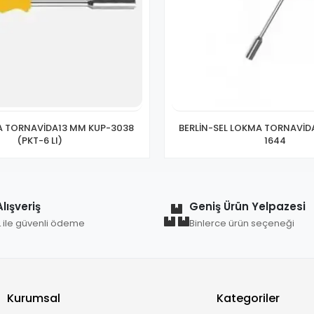
A TORNAVİDA13 MM KUP-3038
BERLİN-SEL LOKMA TORNAVİD
(PKT-6 LI)
1644
lışveriş
Geniş Ürün Yelpazesi
L ile güvenli ödeme
Binlerce ürün seçeneği
Kurumsal
Kategoriler