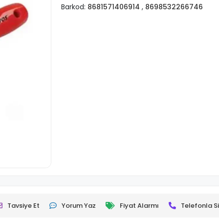
Barkod:
8681571406914
,
8698532266746
Tavsiye Et
Yorum Yaz
Fiyat Alarmı
Telefonla Si