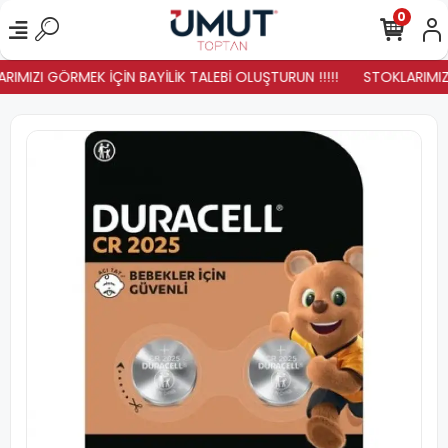
0
RIMIZI GÖRMEK İÇİN BAYİLİK TALEBİ OLUŞTURUN !!!!!
STOKLARIMIZ Y