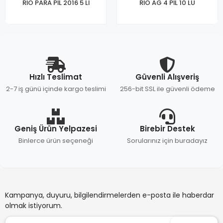
RİO PARA PİL 2016 5 Lİ
RİO AG 4 PİL 10 LU
Hızlı Teslimat
Güvenli Alışveriş
2-7 iş günü içinde kargo teslimi
256-bit SSL ile güvenli ödeme
Geniş Ürün Yelpazesi
Birebir Destek
Binlerce ürün seçeneği
Sorularınız için buradayız
Kampanya, duyuru, bilgilendirmelerden e-posta ile haberdar
olmak istiyorum.