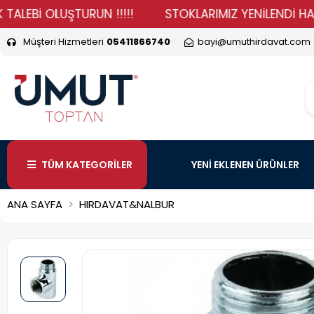
İ OLUŞTURUN !!!!!
STOKLARIMIZ YENİLENDİ HADİ DURM
Müşteri Hizmetleri
05411866740
bayi@umuthirdavat.com
TÜM KATEGORİLER
YENİ EKLENEN ÜRÜNLER
ANA SAYFA
HIRDAVAT&NALBUR