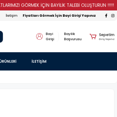
IZI GÖRMEK İÇİN BAYİLİK TALEBİ OLUŞTURUN !!!!!
ST
İletişim
Fiyatları Görmek İçin Bayi Girişi Yapınız
Bayi
Bayilik
Sepetim
Girişi
Başvurusu
Giriş Yapınız
 ÜRÜNLERİ
İLETİŞİM