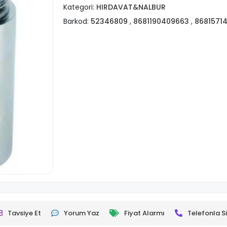
Kategori:
HIRDAVAT&NALBUR
Barkod:
52346809
,
8681190409663
,
8681571
Tavsiye Et
Yorum Yaz
Fiyat Alarmı
Telefonla Si