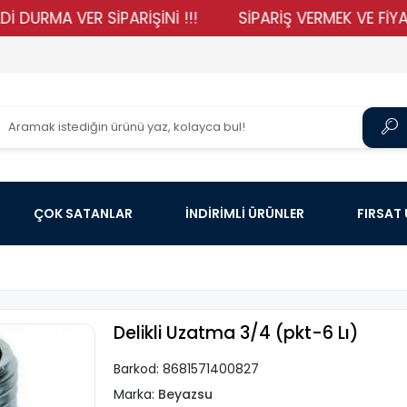
A VER SİPARİŞİNİ !!!
SİPARİŞ VERMEK VE FİYATLARIM
ÇOK SATANLAR
İNDİRİMLİ ÜRÜNLER
FIRSAT
Delikli Uzatma 3/4 (pkt-6 Lı)
Barkod:
8681571400827
Marka:
Beyazsu