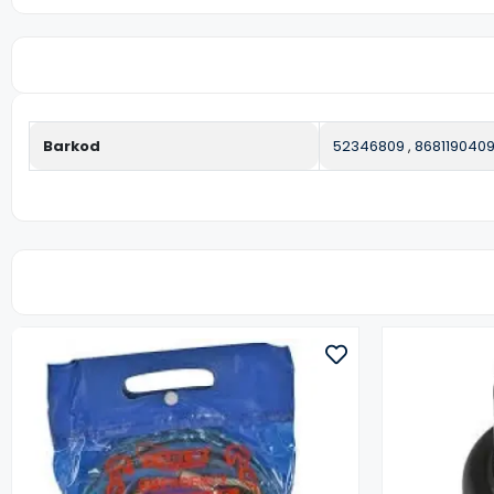
Barkod
52346809
,
868119040