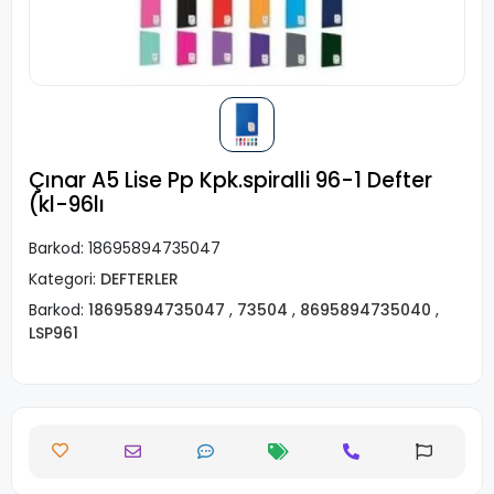
Çınar A5 Lise Pp Kpk.spiralli 96-1 Defter
(kl-96lı
Barkod:
18695894735047
Kategori:
DEFTERLER
Barkod:
18695894735047
,
73504
,
8695894735040
,
LSP961