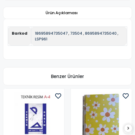
Ürün Açıklaması
Barkod
18695894735047
,
73504
,
8695894735040
,
LSP961
Benzer Ürünler