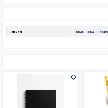
Barkod
10045
,
11004
,
869589