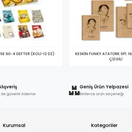
İSE 60-4 DEFTER (KOLİ-12 DZ)
KESKİN FUNKY ATATÜRK SPİ. 16
ÇİZGİLİ
lışveriş
Geniş Ürün Yelpazesi
L ile güvenli ödeme
Binlerce ürün seçeneği
Kurumsal
Kategoriler