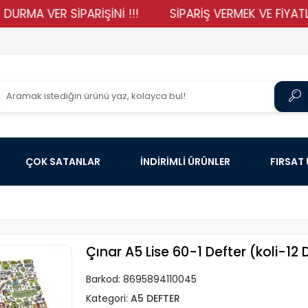
VER SİPARİŞİNİ !!!
SİPARİŞ VERMEK VE FİYATLARIMIZ
ÇOK SATANLAR
İNDİRİMLİ ÜRÜNLER
FIRSAT
Çınar A5 Lise 60-1 Defter (koli-12 
Barkod:
8695894110045
Kategori:
A5 DEFTER