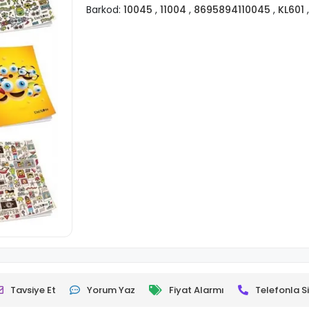
Barkod:
10045
,
11004
,
8695894110045
,
KL601
Tavsiye Et
Yorum Yaz
Fiyat Alarmı
Telefonla Si