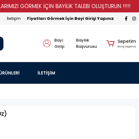
I GÖRMEK İÇİN BAYİLİK TALEBİ OLUŞTURUN !!!!!
STO
İletişim
Fiyatları Görmek İçin Bayi Girişi Yapınız
Bayi
Bayilik
Sepetim
Girişi
Başvurusu
Giriş Yapınız
 ÜRÜNLERİ
İLETİŞİM
Dz)