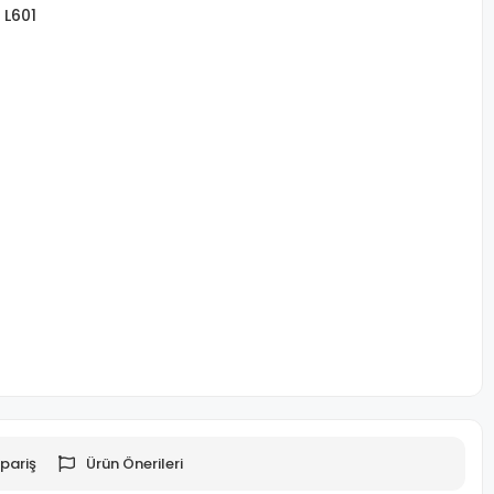
,
L601
pariş
Ürün Önerileri