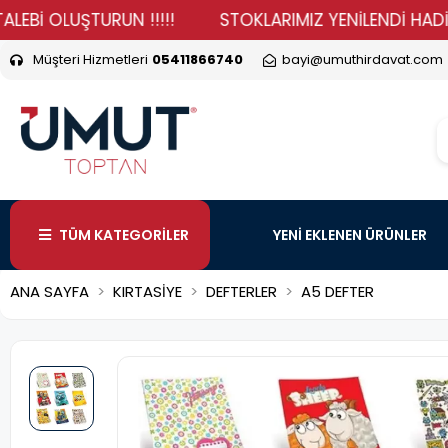
OLUŞTURUN !!!!!
STOKLARIMIZ YENİLENDİ HADİ DURMA 
Müşteri Hizmetleri
05411866740
bayi@umuthirdavat.com
TÜM KATEGORİLER
YENİ EKLENEN ÜRÜNLER
ANA SAYFA
KIRTASİYE
DEFTERLER
A5 DEFTER