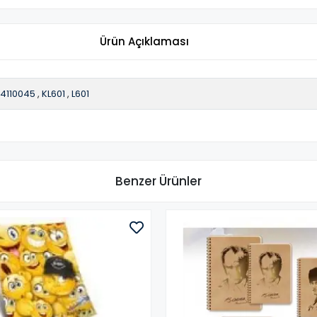
Ürün Açıklaması
4110045
,
KL601
,
L601
Benzer Ürünler