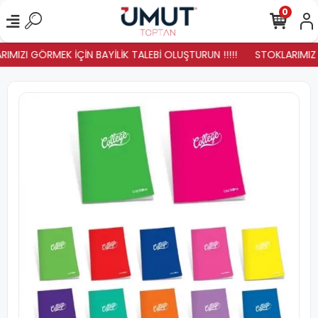
0
IMIZI GÖRMEK İÇİN BAYİLİK TALEBİ OLUŞTURUN !!!!!
STOKLARIMIZ YE