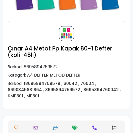
Çınar A4 Metot Pp Kapak 80-1 Defter
(koli-48li)
Barkod:
8695894759572
Kategori:
A4 DEFTER METOD DEFTER
Barkod:
18695894759579
,
60042
,
76004
,
8690345881864
,
8695894759572
,
8695894760042
,
KMP801
,
MP801