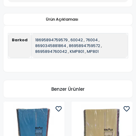
Ürün Açıklaması
Barkod
18695894759579
,
60042
,
76004
,
8690345881864
,
8695894759572
,
8695894760042
,
KMP801
,
MP801
Benzer Ürünler