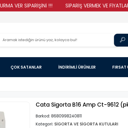
R SİPARİŞİNİ !!!
SİPARİŞ VERMEK VE FİYATLARIMIZI 
ÇOK SATANLAR
İNDİRİMLİ ÜRÜNLER
FIRSAT
Cata Sigorta B16 Amp Ct-9612 (pk
Barkod:
8680998240811
Kategori:
SİGORTA VE SİGORTA KUTULARI