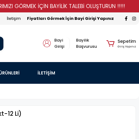
GÖRMEK İÇİN BAYİLİK TALEBİ OLUŞTURUN !!!!!
STOKLA
İletişim
Fiyatları Görmek İçin Bayi Girişi Yapınız
Bayi
Bayilik
Sepetim
Girişi
Başvurusu
Giriş Yapınız
 ÜRÜNLERİ
İLETİŞİM
t-12 Li)