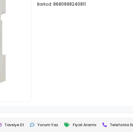
Barkod:
8680998240811
Tavsiye Et
Yorum Yaz
Fiyat Alarmı
Telefonla Si