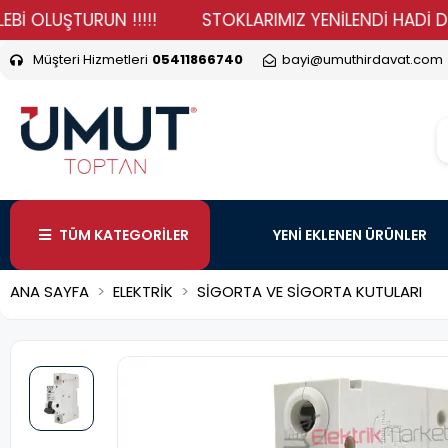
UŞTURUN !!!!!
STOKLARIMIZ YENİLENDİ HADİ DURMA VE
Müşteri Hizmetleri
05411866740
bayi@umuthirdavat.com
TÜM KATEGORİLER
YENİ EKLENEN ÜRÜNLER
ANA SAYFA
ELEKTRİK
SİGORTA VE SİGORTA KUTULARI