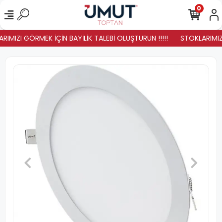
0
RIMIZI GÖRMEK İÇİN BAYİLİK TALEBİ OLUŞTURUN !!!!!
STOKLARIMIZ Y